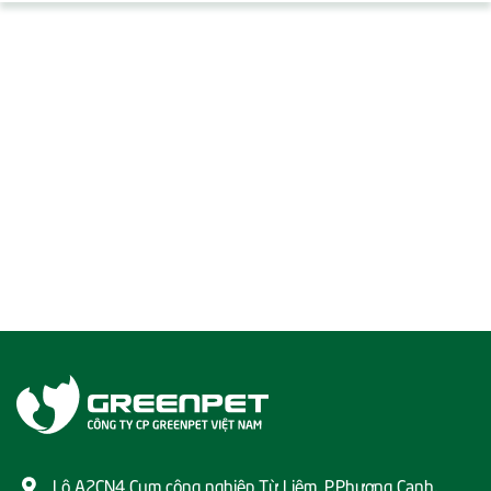
Lô A2CN4 Cụm công nghiệp Từ Liêm, P.Phương Canh,