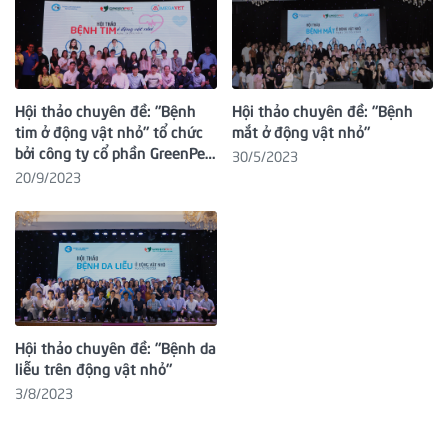
Hội thảo chuyên đề: "Bệnh
Hội thảo chuyên đề: "Bệnh
tim ở động vật nhỏ" tổ chức
mắt ở động vật nhỏ"
bởi công ty cổ phần GreenPet
30/5/2023
VN và bệnh viện thú y
20/9/2023
Thonglor Bangkok ngày
14/03/2023 tại TP.HCM
Hội thảo chuyên đề: "Bệnh da
liễu trên động vật nhỏ"
3/8/2023