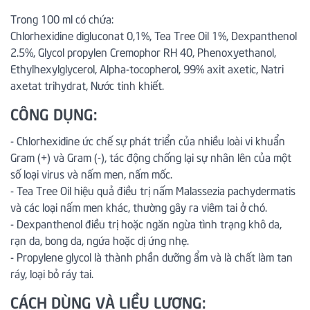
Trong 100 ml có chứa:
Chlorhexidine digluconat 0,1%, Tea Tree Oil 1%, Dexpanthenol
2.5%, Glycol propylen Cremophor RH 40, Phenoxyethanol,
Ethylhexylglycerol, Alpha-tocopherol, 99% axit axetic, Natri
axetat trihydrat, Nước tinh khiết.
CÔNG DỤNG:
- Chlorhexidine ức chế sự phát triển của nhiều loài vi khuẩn
Gram (+) và Gram (-), tác động chống lại sự nhân lên của một
số loại virus và nấm men, nấm mốc.
- Tea Tree Oil hiệu quả điều trị nấm Malassezia pachydermatis
và các loại nấm men khác, thường gây ra viêm tai ở chó.
- Dexpanthenol điều trị hoặc ngăn ngừa tình trạng khô da,
rạn da, bong da, ngứa hoặc dị ứng nhẹ.
- Propylene glycol là thành phần dưỡng ẩm và là chất làm tan
ráy, loại bỏ ráy tai.
CÁCH DÙNG VÀ LIỀU LƯỢNG: