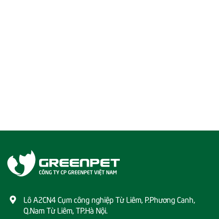
Lô A2CN4 Cụm công nghiệp Từ Liêm, P.Phương Canh,
Q.Nam Từ Liêm, TP.Hà Nội.